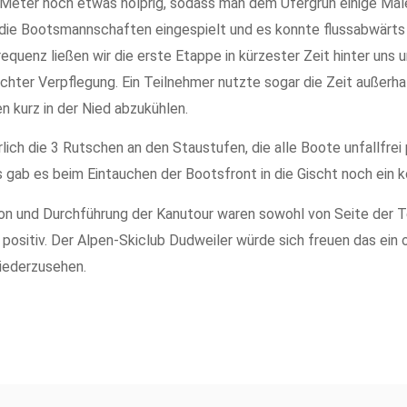
n Meter noch etwas holprig, sodass man dem Ufergrün einige Ma
 die Bootsmannschaften eingespielt und es konnte flussabwärts 
requenz ließen wir die erste Etappe in kürzester Zeit hinter un
hter Verpflegung. Ein Teilnehmer nutzte sogar die Zeit außerh
 kurz in der Nied abzukühlen.
lich die 3 Rutschen an den Staustufen, die alle Boote unfallfrei
s gab es beim Eintauchen der Bootsfront in die Gischt noch ein
on und Durchführung der Kanutour waren sowohl von Seite der Te
positiv. Der Alpen-Skiclub Dudweiler würde sich freuen das ein 
wiederzusehen.