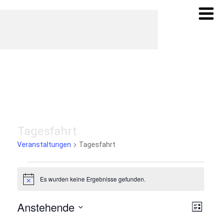
Tagesfahrt
Veranstaltungen
Tagesfahrt
Veranstaltungen
Es wurden keine Ergebnisse gefunden.
Hinweis
Ansich
Vera
Anstehende
Liste
Ansi
Navig