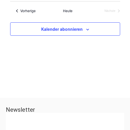
Datum
Navi
wählen.
Veranstaltungen
Vorherige
Heute
Nächste
Veranstaltung
Kalender abonnieren
Newsletter